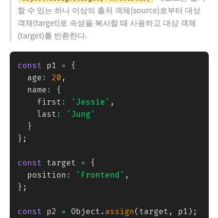
할 수 있는 하나 이상의 출처 객체(source)로부터 대상
객체(target)로 속성을 복사할 때 사용하고 대상 객체
(target)를 반환한다.
const
 p1 
=
{
  age
:
20
,
  name
:
{
    first
:
'Jessie'
,
    last
:
'Jung'
}
}
;
const
 target 
=
{
  position
:
'Frontend'
,
}
;
const
 p2 
=
 Object
.
assign
(
target
,
 p1
)
;