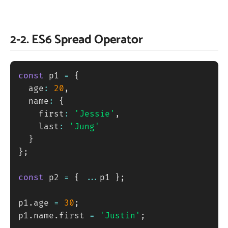
2-2. ES6 Spread Operator
const
 p1 
=
{
  age
:
20
,
  name
:
{
    first
:
'Jessie'
,
    last
:
'Jung'
}
}
;
const
 p2 
=
{
...
p1 
}
;
p1
.
age 
=
30
;
p1
.
name
.
first 
=
'Justin'
;