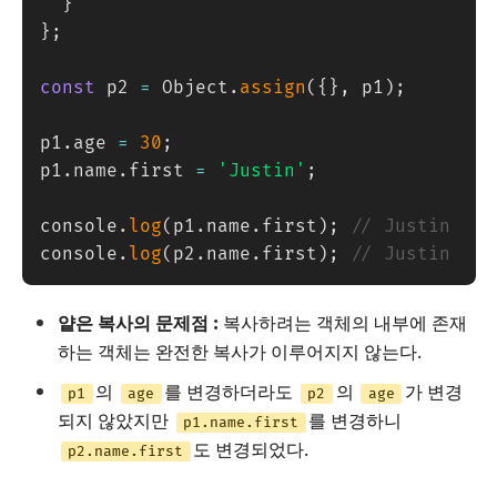
}
}
;
const
 p2 
=
 Object
.
assign
(
{
}
,
 p1
)
;
p1
.
age 
=
30
;
p1
.
name
.
first 
=
'Justin'
;
console
.
log
(
p1
.
name
.
first
)
;
// Justin
console
.
log
(
p2
.
name
.
first
)
;
// Justin
얕은 복사의 문제점 :
복사하려는 객체의 내부에 존재
하는 객체는 완전한 복사가 이루어지지 않는다.
의
를 변경하더라도
의
가 변경
p1
age
p2
age
되지 않았지만
를 변경하니
p1.name.first
도 변경되었다.
p2.name.first