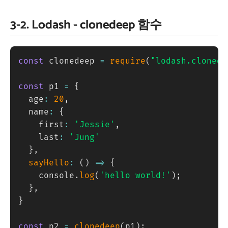
3-2. Lodash - clonedeep 함수
const
 clonedeep 
=
require
(
"lodash.clonede
const
 p1 
=
{
	age
:
20
,
	name
:
{
		first
:
'Jessie'
,
		last
:
'Jung'
}
,
sayHello
:
(
)
=>
{
		console
.
log
(
'hello world!'
)
;
}
,
}
const
 p2 
=
clonedeep
(
p1
)
;