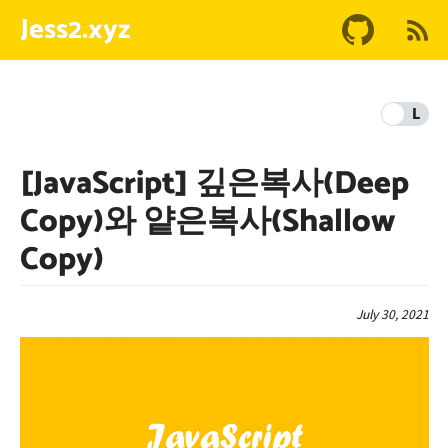
Jess2.xyz
L
[JavaScript] 깊은복사(Deep
Copy)와 얕은복사(Shallow
Copy)
July 30, 2021