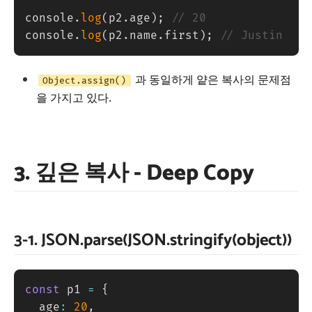
console
.
log
(
p2
.
age
)
;
// 20
console
.
log
(
p2
.
name
.
first
)
;
// Justin
과 동일하게 얕은 복사의 문제점
Object.assign()
을 가지고 있다.
3. 깊은 복사 - Deep Copy
3-1. JSON.parse(JSON.stringify(object))
const
 p1 
=
{
	age
:
20
,