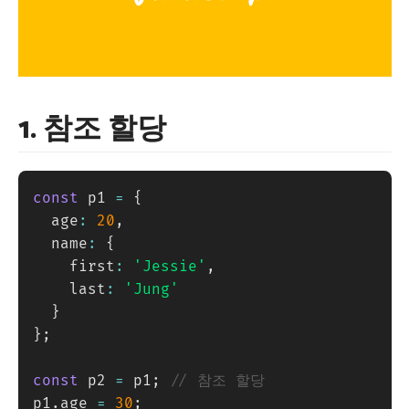
1. 참조 할당
const
 p1 
=
{
  age
:
20
,
  name
:
{
    first
:
'Jessie'
,
    last
:
'Jung'
}
}
;
const
 p2 
=
 p1
;
// 참조 할당
p1
.
age 
=
30
;