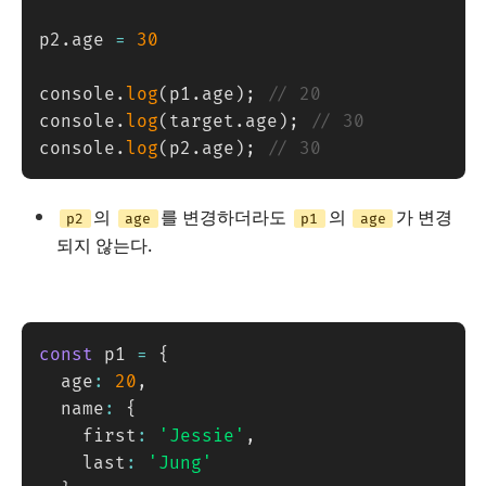
p2
.
age 
=
30
console
.
log
(
p1
.
age
)
;
// 20
console
.
log
(
target
.
age
)
;
// 30
console
.
log
(
p2
.
age
)
;
// 30
의
를 변경하더라도
의
가 변경
p2
age
p1
age
되지 않는다.
const
 p1 
=
{
  age
:
20
,
  name
:
{
    first
:
'Jessie'
,
    last
:
'Jung'