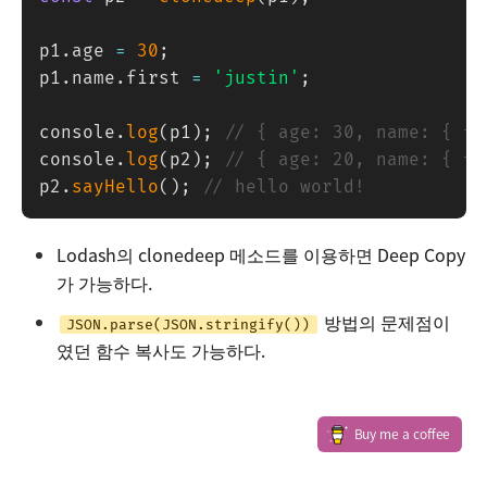
p1
.
age 
=
30
;
p1
.
name
.
first 
=
'justin'
;
console
.
log
(
p1
)
;
// { age: 30, name: { fi
console
.
log
(
p2
)
;
// { age: 20, name: { fi
p2
.
sayHello
(
)
;
// hello world!
Lodash의 clonedeep 메소드를 이용하면 Deep Copy
가 가능하다.
방법의 문제점이
JSON.parse(JSON.stringify())
였던 함수 복사도 가능하다.
Buy me a coffee