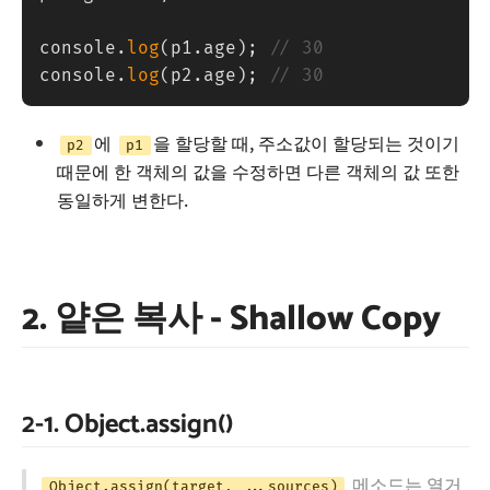
console
.
log
(
p1
.
age
)
;
// 30
console
.
log
(
p2
.
age
)
;
// 30
에
을 할당할 때, 주소값이 할당되는 것이기
p2
p1
때문에 한 객체의 값을 수정하면 다른 객체의 값 또한
동일하게 변한다.
2. 얕은 복사 - Shallow Copy
2-1. Object.assign()
메소드는 열거
Object.assign(target, ...sources)