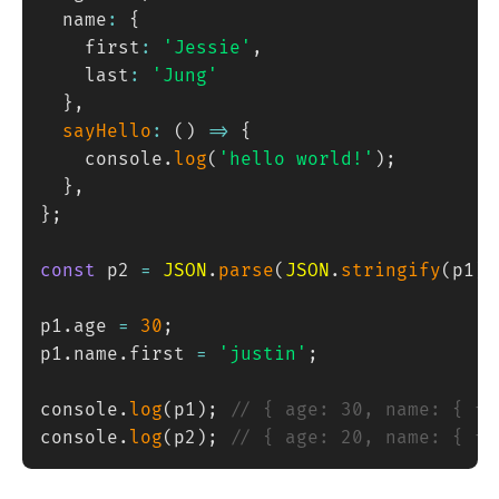
	name
:
{
		first
:
'Jessie'
,
		last
:
'Jung'
}
,
sayHello
:
(
)
=>
{
		console
.
log
(
'hello world!'
)
;
}
,
}
;
const
 p2 
=
JSON
.
parse
(
JSON
.
stringify
(
p1
)
)
p1
.
age 
=
30
;
p1
.
name
.
first 
=
'justin'
;
console
.
log
(
p1
)
;
// { age: 30, name: { fi
console
.
log
(
p2
)
;
// { age: 20, name: { fi