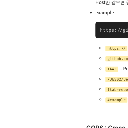
Host만 같으면
example
https://g
https://
github.co
- Po
:443
/JESS2/Je
?tab=repo
#example
CORS : Cross-