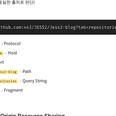
 동일한 출처로 판단)
ithub.com:443/JESS2/Jess2-blog?tab=repositori
- Protocol
- Host
m
rt
- Path
ss2-blog
- Query String
sitories
- Fragment
Origin Resource Sharing