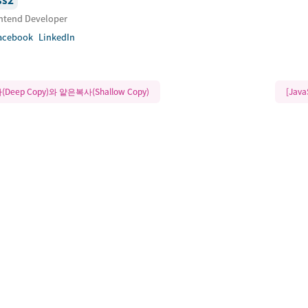
ontend Developer
acebook
LinkedIn
사(Deep Copy)와 얕은복사(Shallow Copy)
[Jav