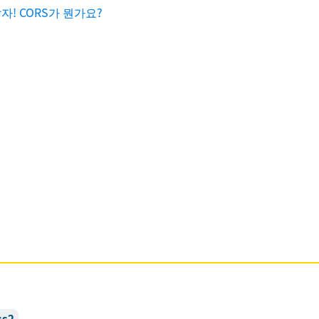
! CORS가 뭔가요?
ss2