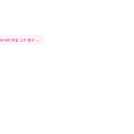
aScript] 배열 고차 함수
→