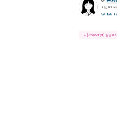
👋
👩🏻‍💻Fr
GitHub
F
←
[JavaScript] 깊은복