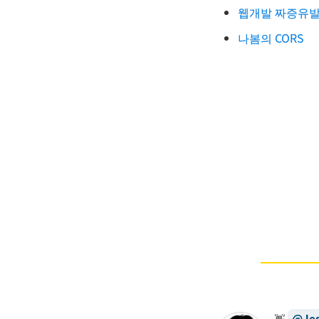
웹개발 짜증유발자
나봄의 CORS
@
Je