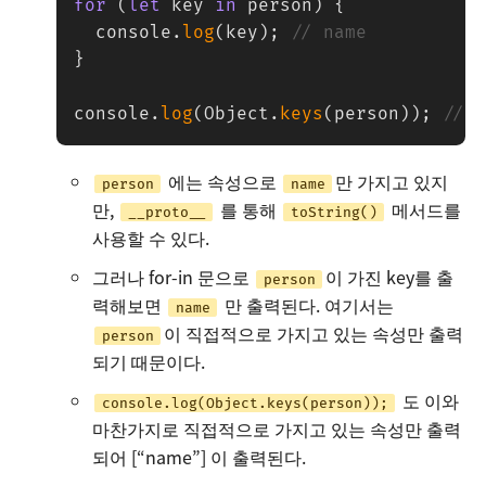
for
(
let
 key 
in
 person
)
{
  console
.
log
(
key
)
;
// name
}
console
.
log
(
Object
.
keys
(
person
)
)
;
// 
에는 속성으로
만 가지고 있지
person
name
만,
를 통해
메서드를
__proto__
toString()
사용할 수 있다.
그러나 for-in 문으로
이 가진 key를 출
person
력해보면
만 출력된다. 여기서는
name
이 직접적으로 가지고 있는 속성만 출력
person
되기 때문이다.
도 이와
console.log(Object.keys(person));
마찬가지로 직접적으로 가지고 있는 속성만 출력
되어 [“name”] 이 출력된다.