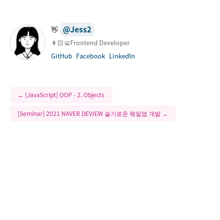
@
Jess2
👋
👩🏻‍💻Frontend Developer
GitHub
Facebook
LinkedIn
←
[JavaScript] OOP - 2. Objects
[Seminar] 2021 NAVER DEVIEW 슬기로운 웨일앱 개발
→